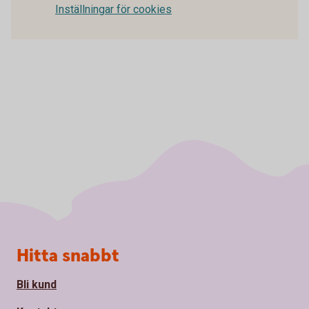
Inställningar för cookies
Sidfot
Hitta snabbt
Bli kund