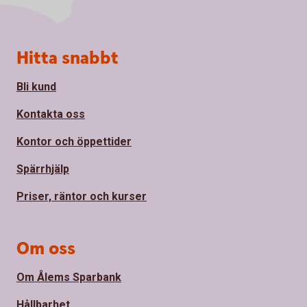
Sidfot
Hitta snabbt
Bli kund
Kontakta oss
Kontor och öppettider
Spärrhjälp
Priser, räntor och kurser
Om oss
Om Ålems Sparbank
Hållbarhet