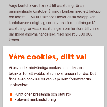
Varje kontohavare har rätt till ersättning för sin
sammanlagda kontobehållning i banken med ett belopp
om högst 1 150 000 kronor. Utöver detta belopp kan
kontohavare enligt lag under vissa förutsättningar få
ersättning för vissa insättningar som hänförs till vissa
särskilda angivna händelser, med högst 5 000 000
kronor.
Riksgälden betalar ut ersättningen inom 7 arbetsdagar
Våra cookies, ditt val
från den dag banken försattes i konkurs eller
Finansinspektionen beslutade att garantin ska träda in.
Vi använder nödvändiga cookies eller liknande
Vissa svenska och utländska insättare har inte rätt till
tekniker för att webbplatsen ska fungera för dig. Det
insättningsgaranti enligt lag: banker,
finns även cookies du kan välja som förbättrar din
kreditmarknadsföretag, värdepappersbolag,
upplevelse:
försäkringsföretag, återförsäkringsföretag,
tjänstepensionsföretag, understödsföreningar,
Funktioner, prestanda och statistik
finansiella institut enligt lagen om bank- och
Relevant marknadsföring
finansieringsrörelse, värdepappersfonder eller