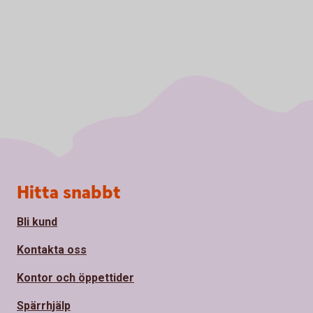
Sidfot
Hitta snabbt
Bli kund
Kontakta oss
Kontor och öppettider
Spärrhjälp