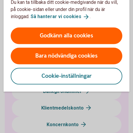
Du kan ta tillbaka ditt cookie-medgivande när du vill,
alternativa investeringsfonder, pensionsfonder, regioner,
på cookie-sidan eller under din profil när du är
kommuner och statliga myndigheter.
inloggad.
Så hanterar vi
cookies
.
Insättningsgarantin
Godkänn alla cookies
Bara nödvändiga cookies
Företagskonton
Företagskonto
Cookie-inställningar
Bankgironummer
Klientmedelskonto
Koncernkonto