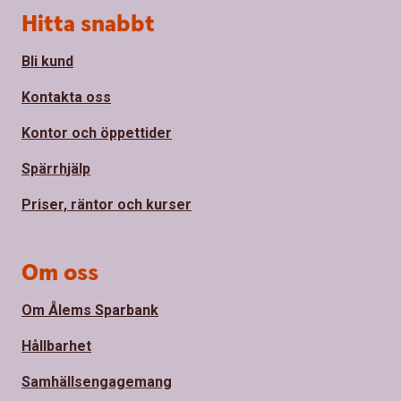
Sidfot
Hitta snabbt
Bli kund
Kontakta oss
Kontor och öppettider
Spärrhjälp
Priser, räntor och kurser
Om oss
Om Ålems Sparbank
Hållbarhet
Samhällsengagemang