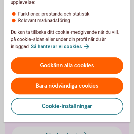
upplevelse:
Funktioner, prestanda och statistik
Relevant marknadsföring
Vill ni veta mer om
Du kan ta tillbaka ditt cookie-medgivande när du vill,
koncernkonto?
på cookie-sidan eller under din profil när du är
inloggad.
Så hanterar vi
cookies
.
Välkommen att kontakta er kundansvarige eller ett
bankkontor.
Godkänn alla cookies
Frågor? Välkommen till ett
kontor
Bara nödvändiga cookies
Cookie-inställningar
Företagskonton