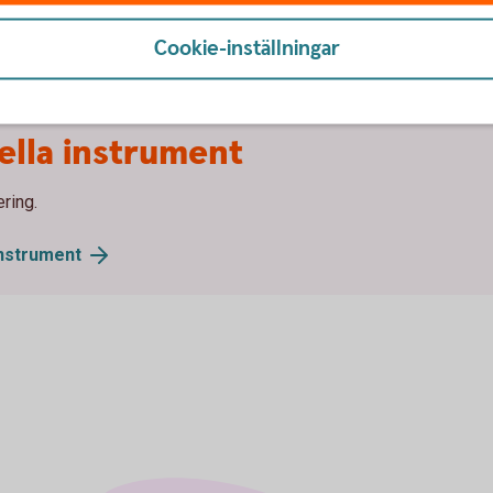
Placeringskonto
Företag
Cookie-inställningar
ella instrument
ring.
nstrument