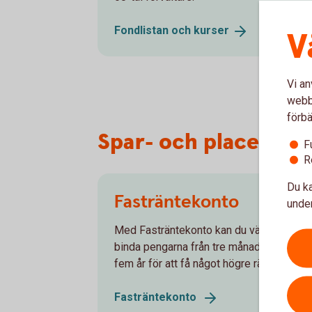
Fondlistan och
kurser
V
Vi an
webbp
förbä
Spar- och placerings
F
R
Du ka
Fasträntekonto
under
Med Fasträntekonto kan du välja att
binda pengarna från tre månader upp till
fem år för att få något högre ränta.
Fasträntekonto