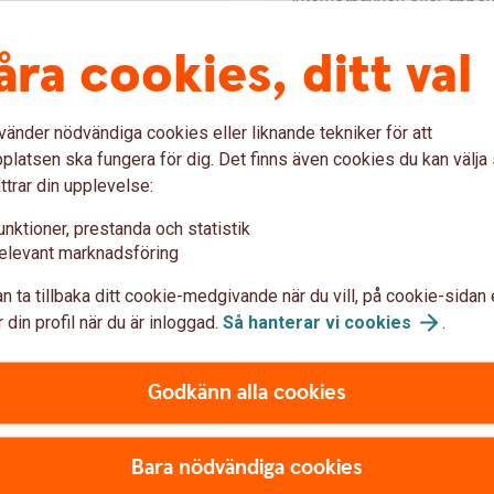
besöka ett bankkontor.
åra cookies, ditt val
Värdepapperstjänst
Bas
vänder nödvändiga cookies eller liknande tekniker för att
latsen ska fungera för dig. Det finns även cookies du kan välj
ttrar din upplevelse:
tjänster
unktioner, prestanda och statistik
elevant marknadsföring
n ta tillbaka ditt cookie-medgivande när du vill, på cookie-sidan 
Placeringskonto Företag
 din profil när du är inloggad.
Så hanterar vi
cookies
.
Fria uttag. Med Placeringskonto Företag
Godkänn alla cookies
skapar du en ekonomisk buffert för ditt
företag, samtidigt som pengarna alltid
finns tillgängliga.
Bara nödvändiga cookies