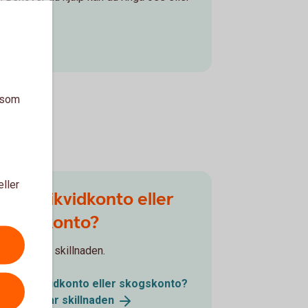
a som
eller
Skogslikvidkonto eller
skogskonto?
Vi förklarar skillnaden.
Skogslikvidkonto eller skogskonto?
Vi förklarar
skillnaden