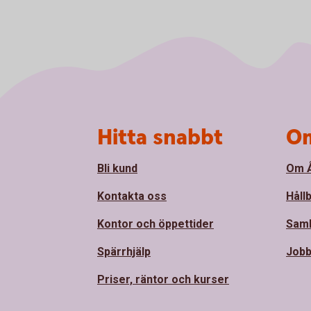
Sidfot
Hitta snabbt
Om
Bli kund
Om Å
Kontakta oss
Håll
Kontor och öppettider
Sam
Spärrhjälp
Jobb
Priser, räntor och kurser