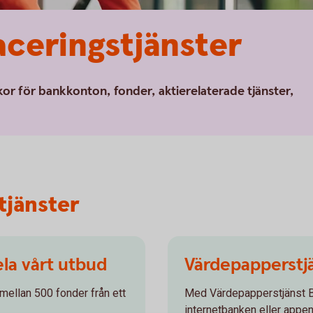
aceringstjänster
lkor för bankkonton, fonder, aktierelaterade tjänster,
tjänster
ela vårt utbud
Värdepapperstj
j mellan 500 fonder från ett
Med Värdepapperstjänst Ba
internetbanken eller appen