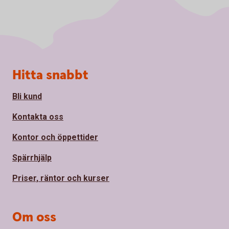
Sidfot
Hitta snabbt
Bli kund
Kontakta oss
Kontor och öppettider
Spärrhjälp
Priser, räntor och kurser
Om oss