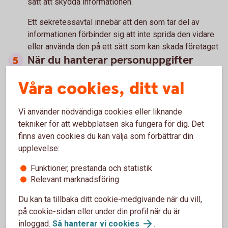
sätt att skydda informationen.
Ett sekretessavtal innebär att den som tar del av
informationen förbinder sig att inte sprida den vidare
eller använda den på ett sätt som kan skada företaget.
När du hanterar personuppgifter
De flesta företag hanterar någon form av
Våra cookies, ditt val
personuppgifter, till exempel kunduppgifter eller
uppgifter om anställda. Då behöver verksamheten
Vi använder nödvändiga cookies eller liknande
följa dataskyddsförordningen (GDPR).
tekniker för att webbplatsen ska fungera för dig. Det
Det innebär bland annat att företaget ska informera
finns även cookies du kan välja som förbättrar din
om hur personuppgifter samlas in och används, till
upplevelse:
exempel genom en integritetspolicy. I vissa fall kan
Funktioner, prestanda och statistik
det också behövas personuppgiftsbiträdesavtal med
Relevant marknadsföring
leverantörer som hanterar uppgifter åt företaget.
Du kan ta tillbaka ditt cookie-medgivande när du vill,
på cookie-sidan eller under din profil när du är
När du ska skriva under ett avtal
inloggad.
Så hanterar vi
cookies
.