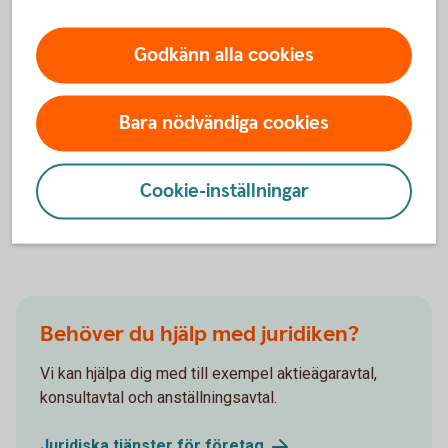
Innan du skriver under ett avtal är det viktigt att du förstår
Godkänn alla cookies
vad det innebär. Avtal kan ibland innehålla formuleringar
som är svåra att tolka eller som kan få större konsekvenser
än man först tror.
Bara nödvändiga cookies
Om du känner dig osäker kan det vara klokt att låta en jurist
eller rådgivare gå igenom avtalet. Det kan hjälpa dig att
Cookie-inställningar
identifiera risker och skapa en bättre bild av vad avtalet
faktiskt innebär för dig och ditt företag.
Behöver du hjälp med juridiken?
Vi kan hjälpa dig med till exempel aktieägaravtal,
konsultavtal och anställningsavtal.
Juridiska tjänster för
företag