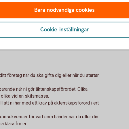
Bara nödvändiga cookies
 måste det vara undertecknat av båda parter,
t kan upphävas eller ändras när som helst.
nskapsförord, men det är klokt att stämma av
Cookie-inställningar
er rätt skydd.
tt företag när du ska gifta dig eller när du startar
arande när ni gör äktenskapsförordet. Olika
olika vid en skilsmässa.
ill att ni har med ett krav på äktenskapsförord i ert
konsekvenser för vad som händer när du eller din
a klara för er.