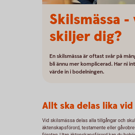
Skilsmässa -
skiljer dig?
En skilsmässa är oftast svår på mån
bli ännu mer komplicerad. Har ni in
värde in i bodelningen.
Allt ska delas lika vi
Vid skilsmässa delas alla tillgångar och sku
äktenskapsförord, testamente eller gåvobrev. D
företag. Utan äktenskapsförord kan du beh