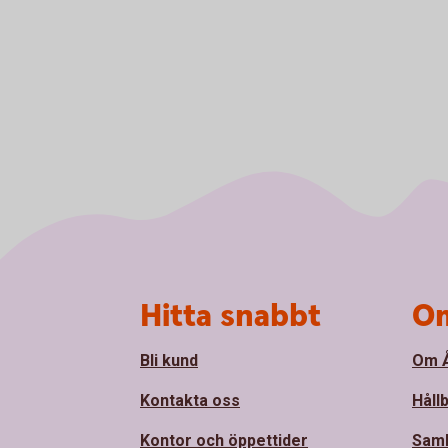
Sidfot
Hitta snabbt
Om
Bli kund
Om Å
Kontakta oss
Håll
Kontor och öppettider
Sam