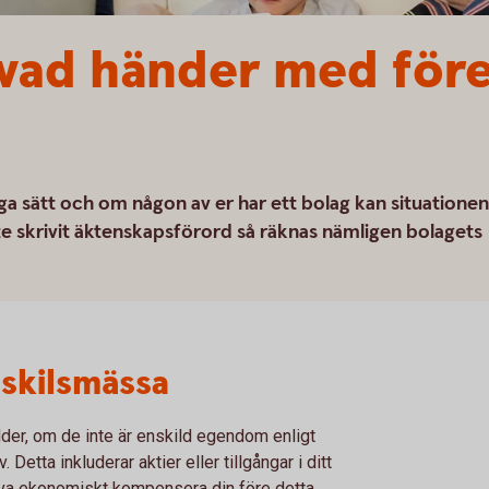
 vad händer med för
ga sätt och om någon av er har ett bolag kan situationen
te skrivit äktenskapsförord så räknas nämligen bolagets
d skilsmässa
lder, om de inte är enskild egendom enligt
etta inkluderar aktier eller tillgångar i ditt
öva ekonomiskt kompensera din före detta