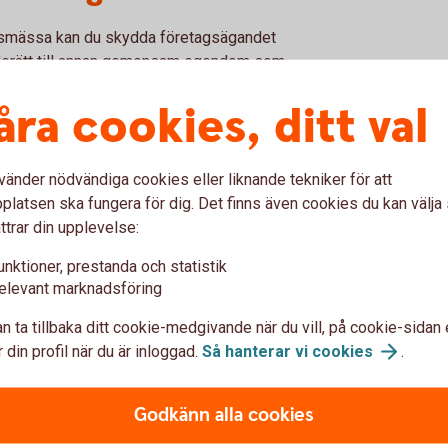
ilsmässa kan du skydda företagsägandet
derätt till annan gemensam egendom som
eller fritidshuset. Alternativt kan du köpa ut
åra cookies, ditt val
låta dem bli delägare genom att ge aktier i
vänder nödvändiga cookies eller liknande tekniker för att
r och arvsplanering
latsen ska fungera för dig. Det finns även cookies du kan välj
ttrar din upplevelse:
lsmässa om det inte anges specifikt i
unktioner, prestanda och statistik
t inkludera de pensionssparanden du har vid
elevant marknadsföring
olika pensionslösningar kan ha olika
n ta tillbaka ditt cookie-medgivande när du vill, på cookie-sidan 
 din profil när du är inloggad.
Så hanterar vi
cookies
.
enser om du eller din make/maka dör och
erkar arvsplaneringen.
Godkänn alla cookies
ltighet av avtalet