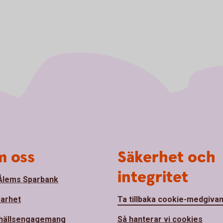
 oss
Säkerhet och
integritet
lems Sparbank
barhet
Ta tillbaka cookie-medgiva
hällsengagemang
Så hanterar vi cookies