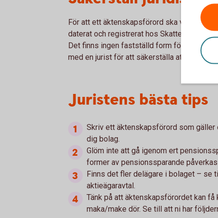
För att ett äktenskapsförord ska vara giltigt
daterat och registrerat hos Skatteverket. De
Det finns ingen fastställd form för ett äkte
med en jurist för att säkerställa att avtalet g
Juristens bästa tips
Skriv ett äktenskapsförord som gäller di
dig bolag.
Glöm inte att gå igenom ert pensionssp
former av pensionssparande påverkas 
Finns det fler delägare i bolaget – se t
aktieägaravtal.
Tänk på att äktenskapsförordet kan få 
maka/make dör. Se till att ni har följdern