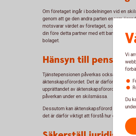
Om företaget ingår i bodelningen vid en sk
genom att ge den andra parten ensam ägan
motsvarar värdet av företaget, som bostaden 
V
din före detta partner med ett banklån eller 
bolaget.
Vi an
Hänsyn till pensione
webbp
förbä
Tjänstepensionen påverkas också vid en ski
F
äktenskapsförordet. Det är därför viktigt at
R
upprättandet av äktenskapsförord eftersom 
påverkan under en skilsmässa.
Du ka
under
Dessutom kan äktenskapsförord få konsekv
det är därför viktigt att förstå hur detta påv
Säkerställ juridisk gi