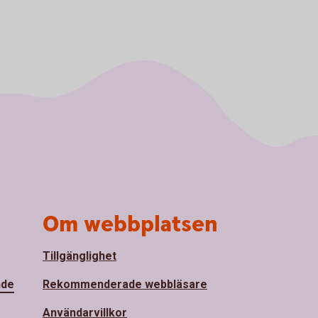
Om webbplatsen
Tillgänglighet
nde
Rekommenderade webbläsare
Användarvillkor