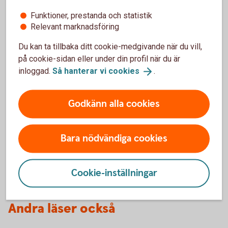
än 80 000 kronor någon gång under de två närmast
Funktioner, prestanda och statistik
föregående åren. Befrielsen är frivillig. (Från
Relevant marknadsföring
Skatteverket)
Tillbaka
Du kan ta tillbaka ditt cookie-medgivande när du vill,
på cookie-sidan eller under din profil när du är
inloggad.
Så hanterar vi
cookies
.
Starta eget företag
Godkänn alla cookies
Ska du köpa eller starta bolag? Här ser du steg för
steg hur du bli företagskund hos oss.
Bara nödvändiga cookies
Så startar du ett företag hos
oss
Cookie-inställningar
Andra läser också