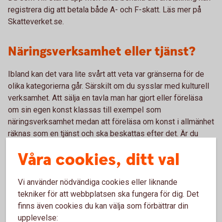
registrera dig att betala både A- och F-skatt. Läs mer på
Skatteverket.se.
Näringsverksamhet eller tjänst?
Ibland kan det vara lite svårt att veta var gränserna för de
olika kategorierna går. Särskilt om du sysslar med kulturell
verksamhet. Att sälja en tavla man har gjort eller föreläsa
om sin egen konst klassas till exempel som
näringsverksamhet medan att föreläsa om konst i allmänhet
räknas som en tjänst och ska beskattas efter det. Är du
osäker kan du alltid fråga Skatteverket.
Våra cookies, ditt val
Du som har en försäljning där
1
Vi använder nödvändiga cookies eller liknande
beskattningsunderlaget inte överstiger 80 000
tekniker för att webbplatsen ska fungera för dig. Det
kronor under ett beskattningsår omfattas av
finns även cookies du kan välja som förbättrar din
befrielsen för moms. För att du ska kunna bli befriad
upplevelse:
får ditt beskattningsunderlag inte heller ha varit mer