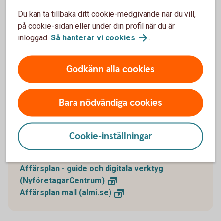
gäller då? Vilka regler har du som arbetsgivare
att förhålla dig till? Pränta ned allt om hur:et
Du kan ta tillbaka ditt cookie-medgivande när du vill,
som ska ta dig från A till Ö.
på cookie-sidan eller under din profil när du är
inloggad.
Så hanterar vi
cookies
.
Godkänn alla cookies
Så här gör du en affärsplan
Bara nödvändiga cookies
Vill du komma i gång med ditt företagande? Som
kund hos oss får du hjälp av NyföretagarCentrum och
Almi med mall, guide och digitala verktyg så att du
Cookie-inställningar
enkelt skapar en affärsplan.
Affärsplan - guide och digitala verktyg
(NyföretagarCentrum)
Affärsplan mall
(almi.se)