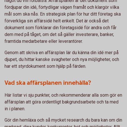
något du vill förbättra. Affärsplanen är det dokument som
fördjupar din idé, förtydligar vägen framåt och klargör vilka
mål som ska nås. En strategisk plan för hur ditt företag ska
förverkliga sin affärsidé helt enkelt. Det är också det
dokument som förklarar din företagsidé för andra och får
dem med på tåget, om det så gäller investerare, banker,
framtida medarbetare eller leverantörer.
Genom att skriva en affärsplan lär du känna din idé mer på
djupet, du hittar kanske svagheter och nya möjligheter, och
har ett styrdokument som hjälp på färden.
Vad ska affärsplanen innehålla?
Här listar vi sju punkter, och rekommenderar alla som gör en
affärsplan att göra ordentligt bakgrundsarbete och ta med
in i planen.
Gör din hemläxa och så mycket research du bara kan om din
marknad, dina kunder, konkurrenter, hot och möjligheter. Allt