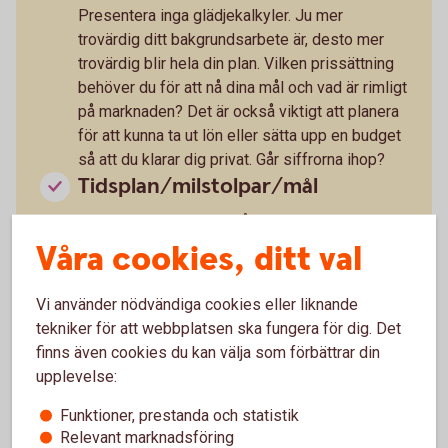
Presentera inga glädjekalkyler. Ju mer
trovärdig ditt bakgrundsarbete är, desto mer
trovärdig blir hela din plan. Vilken prissättning
behöver du för att nå dina mål och vad är rimligt
på marknaden? Det är också viktigt att planera
för att kunna ta ut lön eller sätta upp en budget
så att du klarar dig privat. Går siffrorna ihop?
Tidsplan/milstolpar/mål
Bryt upp din plan i delmål. Det kan handla om
när ska ni ha nått viss omsättning, ett visst
Våra cookies, ditt val
antal kunder, en viss kännedom eller det som
är relevant för just din idé.
Vi använder nödvändiga cookies eller liknande
Hur ska idén genomföras?
tekniker för att webbplatsen ska fungera för dig. Det
finns även cookies du kan välja som förbättrar din
Har du en helt digital plan eller bygger den på
upplevelse:
fysiska lokaler? Hur mycket personal behöver
du? Krävs det underleverantörer eller
Funktioner, prestanda och statistik
utveckling? Ska du satsa internationellt och vad
Relevant marknadsföring