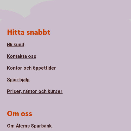
Sidfot
Hitta snabbt
Bli kund
Kontakta oss
Kontor och öppettider
Spärrhjälp
Priser, räntor och kurser
Om oss
Om Ålems Sparbank