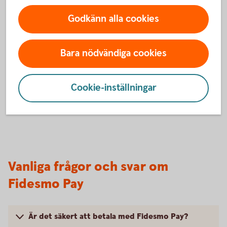
Du är nu redo att börja använda din wearable i butik.
Godkänn alla cookies
Du betalar genom att blippa din wearable mot
terminalen där symbolen för kontaktlösa betalningar
visas.
Bara nödvändiga cookies
Cookie-inställningar
Vanliga frågor och svar om
Fidesmo Pay
Är det säkert att betala med Fidesmo Pay?