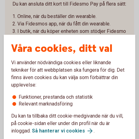
Du kan ansluta ditt kort till Fidesmo Pay på flera sätt:
1. Online, när du beställer din wearable.
2. Via Fidesmos app, när du fått din wearable.
3. I butik, när du köper enheten som stödjer Fidesmo
Pay.
Våra cookies, ditt val
4. När du har fått hem din wearable – Installera
appen Fidesmo
Vi använder nödvändiga cookies eller liknande
Ladda ner appen Fidesmo från Google Play eller
tekniker för att webbplatsen ska fungera för dig. Det
App store. Lägg in dina kortuppgifter i appen genom
finns även cookies du kan välja som förbättrar din
att följa instruktionerna - om du inte redan gjort det i
upplevelse:
samband med beställningen.
Funktioner, prestanda och statistik
5. Identifiera dig i Fidesmos app för att aktivera
Relevant marknadsföring
din wearable
Slutför anslutningen genom att signera med Mobilt
Du kan ta tillbaka ditt cookie-medgivande när du vill,
BankID och följa instruktionerna.
på cookie-sidan eller under din profil när du är
inloggad.
Så hanterar vi cookies
.
6. Klart!