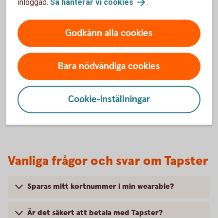
inloggad.
Så hanterar vi
cookies
.
BankID och följa instruktionerna.
6. Klart!
Godkänn alla cookies
Du är nu redo att börja använda din wearable i butik.
Du betalar genom att blippa din wearable mot
terminalen där symbolen för kontaktlösa betalningar
Bara nödvändiga cookies
visas.
Cookie-inställningar
Vanliga frågor och svar om Tapster
Sparas mitt kortnummer i min wearable?
Är det säkert att betala med Tapster?