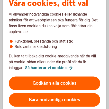
Våra cookies, ditt val
Vart vänder jag mig vid problem?
Vi använder nödvändiga cookies eller liknande
tekniker för att webbplatsen ska fungera för dig. Det
finns även cookies du kan välja som förbättrar din
upplevelse:
Kontakta
Funktioner, prestanda och statistik
Relevant marknadsföring
Google
Du kan ta tillbaka ditt cookie-medgivande när du vill,
på cookie-sidan eller under din profil när du är
inloggad.
Så hanterar vi
cookies
.
Vill du veta mer om Google
Godkänn alla cookies
Pay?
Bara nödvändiga cookies
Om du har fler frågor eller funderingar om Google
Pay kan du vända dig till Google för mer information.