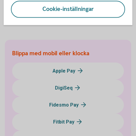
Cookie-inställningar
Google Pay
(pay.google.com)
Blippa med mobil eller klocka
Apple Pay
DigiSeq
Fidesmo Pay
Fitbit Pay