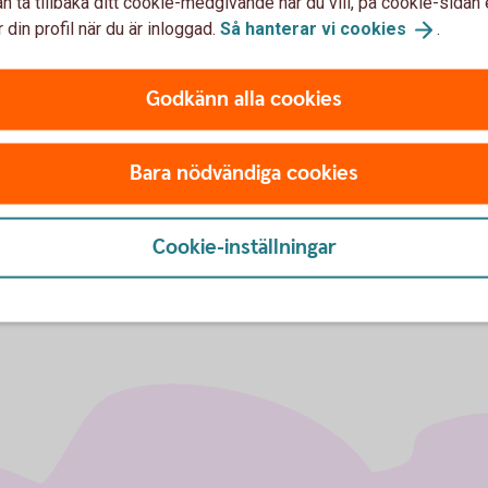
n ta tillbaka ditt cookie-medgivande när du vill, på cookie-sidan 
 din profil när du är inloggad.
Så hanterar vi
cookies
.
r avgift för valutaväxling
I appen och internetbanken 
elkurs vid växling mellan
information relaterad till v
nsaktionen görs i ett EES-
korttransaktion i en annan 
Godkänn alla cookies
Ta reda på avgift efter 
valuta
Bara nödvändiga cookies
Cookie-inställningar