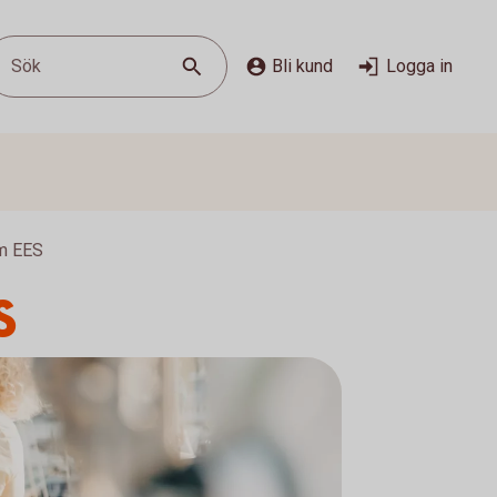
Sök
Bli kund
Logga in
om EES
S