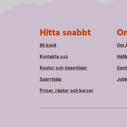
Sidfot
Hitta snabbt
Om
Bli kund
Om Å
Kontakta oss
Håll
Kontor och öppettider
Sam
Spärrhjälp
Jobb
Priser, räntor och kurser