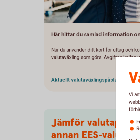
Här hittar du samlad information o
När du använder ditt kort för uttag och kö
valutaväxling som görs. Avgiften kallas v
V
Aktuellt valutaväxlingspåslag och ev
Vi an
webbp
förbä
Jämför valutapåslag
F
R
annan EES-valuta