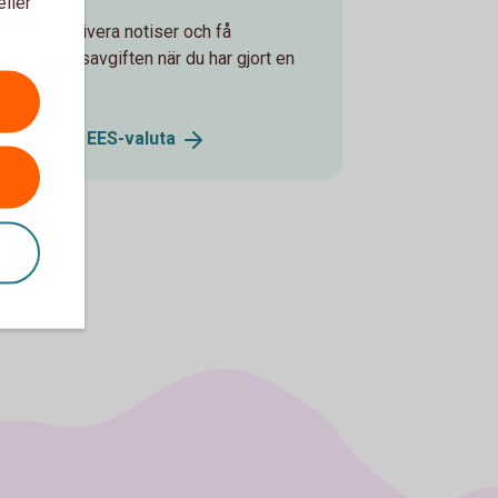
eller
kan du aktivera notiser och få
alutaväxlingsavgiften när du har gjort en
EES-valuta.
köp i annan
EES-valuta