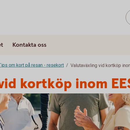
s
et
Kontakta oss
Tips om kort på resan - resekort
Valutaväxling vid kortköp in
 vid kortköp inom EE