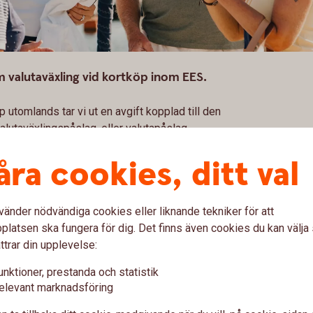
m valutaväxling vid kortköp inom EES.
p utomlands tar vi ut en avgift kopplad till den
alutaväxlingspåslag, eller valutapåslag.
åra cookies, ditt val
entuella andra
avgifter
vänder nödvändiga cookies eller liknande tekniker för att
latsen ska fungera för dig. Det finns även cookies du kan välj
ttrar din upplevelse:
 före köp i
Ta reda på vä
unktioner, prestanda och statistik
elevant marknadsföring
köp i annan 