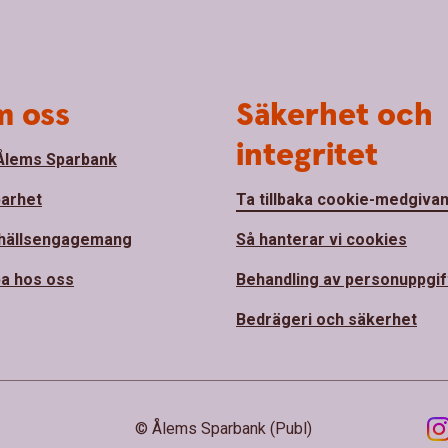
 oss
Säkerhet och
integritet
lems Sparbank
barhet
Ta tillbaka cookie-medgiva
hällsengagemang
Så hanterar vi cookies
a hos oss
Behandling av personuppgif
Bedrägeri och säkerhet
© Ålems Sparbank (Publ)