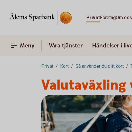
Privat
Företag
Om os
Meny
Våra tjänster
Händelser i liv
Privat
Kort
Så använder du ditt kort
Valutaväxling