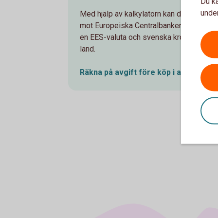
Du ka
under
Med hjälp av kalkylatorn kan du jämföra vå
mot Europeiska Centralbankens (ECB) väx
en EES-valuta och svenska kronor när tra
land.
Räkna på avgift före köp i annan
EES-