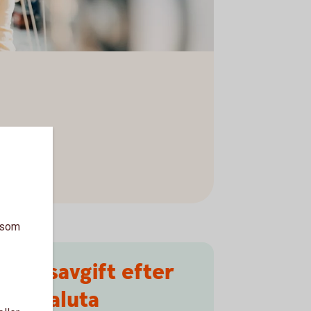
a som
xlingsavgift efter
EES-valuta