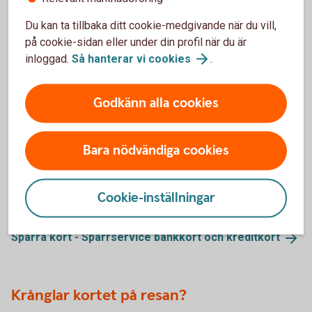
i försäkringsvillkoren kopplade till ditt kort.
Du kan ta tillbaka ditt cookie-medgivande när du vill,
Kompletterande
kortförsäkringen
på cookie-sidan eller under din profil när du är
inloggad.
Så hanterar vi
cookies
.
Behöver du spärra ditt kort?
Godkänn alla cookies
Om du förlorar ditt kort eller upptäcker obehöriga
korttransaktioner ska du spärra kortet omedelbart. Du kan
Bara nödvändiga cookies
enkelt spärra och ersätta ditt bankkort direkt i
internetbanken eller appen, dygnet runt. Du kan också ringa
till oss för att spärra kortet. Kreditkort spärras alltid via
Cookie-inställningar
telefon.
Spärra kort - Spärrservice bankkort och
kreditkort
Krånglar kortet på resan?