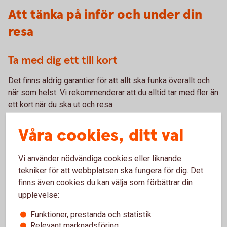
Att tänka på inför och under din
resa
Ta med dig ett till kort
Det finns aldrig garantier för att allt ska funka överallt och
när som helst. Vi rekommenderar att du alltid tar med fler än
ett kort när du ska ut och resa.
Våra cookies, ditt val
Kort – vilket passar
dig?
Vi använder nödvändiga cookies eller liknande
Extra trygghet med kortförsäkringen
tekniker för att webbplatsen ska fungera för dig. Det
finns även cookies du kan välja som förbättrar din
När du betalar resan med kortet får du den kompletterande
upplevelse:
kortförsäkringen från Trygg Hansa
. Den kan ge extra
Funktioner, prestanda och statistik
trygghet när du ska ut och resa. Fullständiga villkor hittar du
Relevant marknadsföring