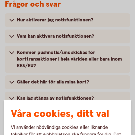
Frågor och svar
Hur aktiverar jag notisfunktionen?
Vem kan aktivera notisfunktionen?
Kommer pushnotis/sms skickas för
korttransaktioner i hela världen eller bara inom
EES/EU?
Gäller det här för alla mina kort?
Kan jag stänga av notisfunktionen?
Våra cookies, ditt val
Har bankens valutaväxlingspåslag ändrats?
Vi använder nödvändiga cookies eller liknande
Var kan jag se den faktiska valutaväxlingskursen
tekniker för att webbplatsen ska fungera för dig. Det