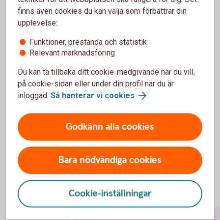
jag fick på ett köp?
finns även cookies du kan välja som förbättrar din
upplevelse:
Ingår alla avgifter i kostnaden för en
transaktion?
Funktioner, prestanda och statistik
Relevant marknadsföring
Kan jag välja att få pushnotis/sms för endast ett
Du kan ta tillbaka ditt cookie-medgivande när du vill,
kort ifall jag har flera kort?
på cookie-sidan eller under din profil när du är
inloggad.
Så hanterar vi
cookies
.
Vad betyder de olika procentsatserna i notisen?
Godkänn alla cookies
Bara nödvändiga cookies
Cookie-inställningar