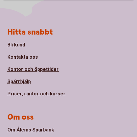
Sidfot
Hitta snabbt
Bli kund
Kontakta oss
Kontor och öppettider
Spärrhjälp
Priser, räntor och kurser
Om oss
Om Ålems Sparbank