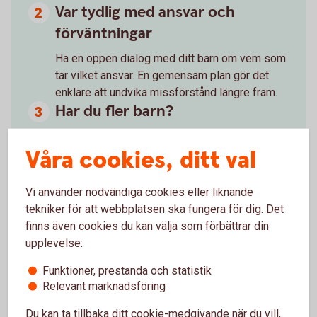
Var tydlig med ansvar och
förväntningar
Ha en öppen dialog med ditt barn om vem som
tar vilket ansvar. En gemensam plan gör det
enklare att undvika missförstånd längre fram.
Har du fler barn?
Fundera på om och hur du vill ge samma stöd
Våra cookies, ditt val
till dem.
Skriv avtal
Vi använder nödvändiga cookies eller liknande
Skuldebrev eller samägandeavtal tydliggör
tekniker för att webbplatsen ska fungera för dig. Det
villkor och roller, även inom familjen.
finns även cookies du kan välja som förbättrar din
Ska ditt barn flytta ihop med
upplevelse:
någon?
Funktioner, prestanda och statistik
Ett samboavtal kan skydda ditt barns del vid en
Relevant marknadsföring
separation. Utan ett sådant riskerar den gåva
eller insats du bidragit med att delvis delas
Du kan ta tillbaka ditt cookie-medgivande när du vill,