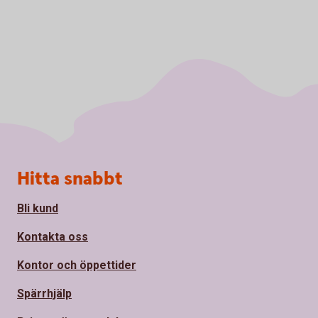
Sidfot
Hitta snabbt
Bli kund
Kontakta oss
Kontor och öppettider
Spärrhjälp