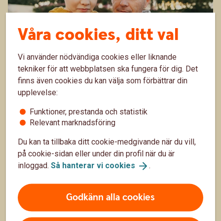
Våra cookies, ditt val
Vi använder nödvändiga cookies eller liknande
tekniker för att webbplatsen ska fungera för dig. Det
finns även cookies du kan välja som förbättrar din
Prata pengar med barn
upplevelse:
Barn som lär sig att hushålla med sina pengar och
Funktioner, prestanda och statistik
spara regelbundet, känner mindre oro och stress
Relevant marknadsföring
kring ekonomin. Att tidigt börja prata om pengar och
7 okt. 2025
Du kan ta tillbaka ditt cookie-medgivande när du vill,
hur mycket olika saker kostar, hjälper nämligen ditt
på cookie-sidan eller under din profil när du är
barn att förstå pengars värde.
Barnfamilj
inloggad.
Så hanterar vi
cookies
.
Godkänn alla cookies