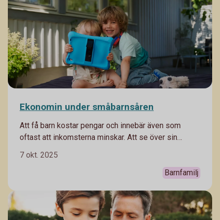
Ekonomin under småbarnsåren
Att få barn kostar pengar och innebär även som
oftast att inkomsterna minskar. Att se över sin
ekonomi och hur den kommer påverkas av tillskott
7 okt. 2025
till familjen är en klok sak. Gör en budget över
nuvarande inkomster och utgifter, och se hur den
Barnfamilj
kommer ändras.