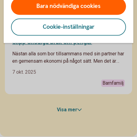
Bara nödvändiga cookies
Cookie-inställningar
Slipp onödiga bråk om pengar
Nästan alla som bor tillsammans med sin partner har
en gemensam ekonomi på något sätt. Men det är
inte alltid lätt att komma överens. Så här undviker ni
7 okt. 2025
onödiga gräl.
Barnfamilj
Visa mer