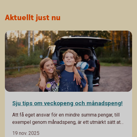
Aktuellt just nu
Sju tips om veckopeng och månadspeng!
Att få eget ansvar för en mindre summa pengar, till
exempel genom månadspeng, är ett utmärkt sätt att
lära barn om pengars värde och att hushålla med
19 nov. 2025
begränsade resurser. Det ger också en bra grund till