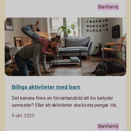
att kunna sköta sin ekonomi som vuxen. Här får du
Barnfamilj
tips som bäddar för en bra start.
Billiga aktiviteter med barn
Det kanske finns en förväntansbild att lov betyder
semester? Eller att aktiviteter ska kosta pengar. Här
kommer massor av tips du kan hitta på med ditt barn
9 okt. 2025
som inte kostar så mycket.
Barnfamilj