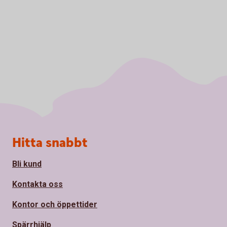
Sidfot
Hitta snabbt
Bli kund
Kontakta oss
Kontor och öppettider
Spärrhjälp