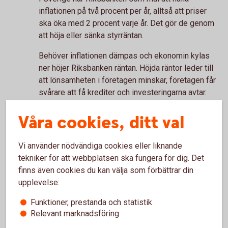
inflationen på två procent per år, alltså att priser
ska öka med 2 procent varje år. Det gör de genom
att höja eller sänka styrräntan.
Behöver inflationen dämpas och ekonomin kylas
ner höjer Riksbanken räntan. Höjda räntor leder till
att lönsamheten i företagen minskar, företagen får
svårare att få krediter och investeringarna avtar.
Högre räntor gör också att hushållens och
Våra cookies, ditt val
företagens konsumtion minskar, eftersom det går
åt mer pengar till att betala lån och det blir mindre
kvar att spendera på annat. Högre räntor leder
Vi använder nödvändiga cookies eller liknande
också till att folk sparar mer, vilket också dämpar
tekniker för att webbplatsen ska fungera för dig. Det
konsumtionen. Sammantaget minskar efterfrågan i
finns även cookies du kan välja som förbättrar din
ekonomin, vilket påverkat priserna nedåt och
upplevelse:
inflationen sjunker.
Funktioner, prestanda och statistik
På individnivå upplevs det såklart positivt med en
Relevant marknadsföring
hög löneökning, och mer pengar i plånboken, men