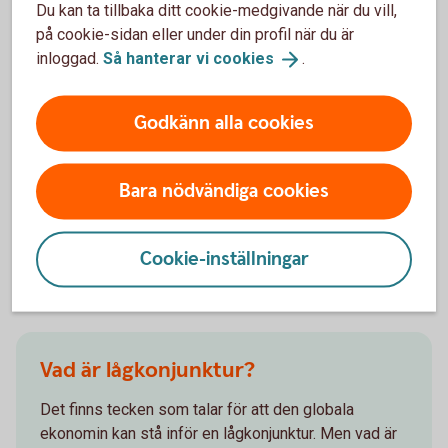
Du kan ta tillbaka ditt cookie-medgivande när du vill,
på en samhällsnivå kan det på sikt leda till hög
på cookie-sidan eller under din profil när du är
inflation och dyrare varor och tjänster. Ett sådant
inloggad.
Så hanterar vi
cookies
.
förhöjt kostnadsläge kan i förlängningen innebära
sämre konkurrenskraft för företagen och att man
tvingas avskeda. Om fler blir arbetslösa minskar
Godkänn alla cookies
den sammanlagda konsumtionen i landet och
tillväxten minskar, vilket ytterligare kan spä på den
negativa utvecklingen. Så att hålla inflationen i
Bara nödvändiga cookies
schack, är en delikat balansgång.
Cookie-inställningar
Andra läser också
Vad är lågkonjunktur?
Det finns tecken som talar för att den globala
ekonomin kan stå inför en lågkonjunktur. Men vad är