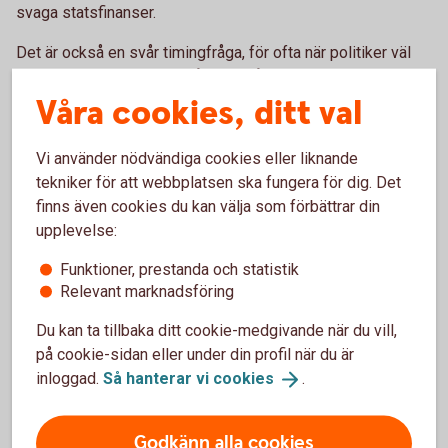
svaga statsfinanser.
Det är också en svår timingfråga, för ofta när politiker väl
har tagit ett beslut om en åtgärd, så riskerar det att vara för
Våra cookies, ditt val
sent och konjunkturen kanske redan är på väg upp igen.
Sverige har haft stora ambitioner att dämpa
Vi använder nödvändiga cookies eller liknande
konjunktursvängningar, men har ändå haft stora svängningar,
tekniker för att webbplatsen ska fungera för dig. Det
mycket på grund av att ekonomin är så mycket större än det
finns även cookies du kan välja som förbättrar din
offentliga och bland annat styrs av den globala
upplevelse:
utvecklingen. Vi bör därför räkna med svängningar i
konjunkturen även framöver.
Funktioner, prestanda och statistik
Relevant marknadsföring
Vem ansvarar för
Du kan ta tillbaka ditt cookie-medgivande när du vill,
stabiliseringspolitiken i Sverige?
på cookie-sidan eller under din profil när du är
inloggad.
Så hanterar vi
cookies
.
I Sverige har i huvudsak Riksbanken ansvarat för
stabiliseringspolitiken sedan inflationsmålet infördes 1995.
Godkänn alla cookies