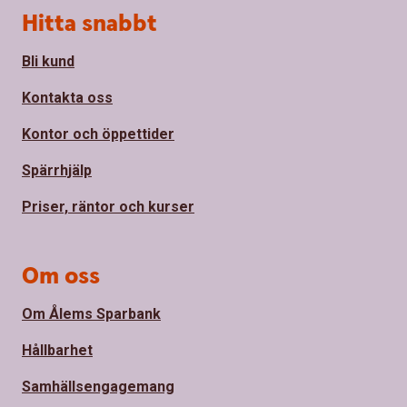
Sidfot
Hitta snabbt
Bli kund
Kontakta oss
Kontor och öppettider
Spärrhjälp
Priser, räntor och kurser
Om oss
Om Ålems Sparbank
Hållbarhet
Samhällsengagemang