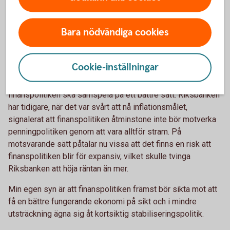
Sen är ju Riksbankens primära mål att hålla inflationen på
två procent, vilket inte alltid behöver vara förenligt med att
dämpa konjunktursvängningar.
Bara nödvändiga cookies
På senare tid har exempelvis Riksbanken höjt räntan
mycket trots att ekonomin av allt att döma är på väg att
Cookie-inställningar
snabbt kylas av. Det pågår dock en diskussion både i
Sverige och internationellt om vikten av att penning- och
finanspolitiken ska samspela på ett bättre sätt. Riksbanken
har tidigare, när det var svårt att nå inflationsmålet,
signalerat att finanspolitiken åtminstone inte bör motverka
penningpolitiken genom att vara alltför stram. På
motsvarande sätt påtalar nu vissa att det finns en risk att
finanspolitiken blir för expansiv, vilket skulle tvinga
Riksbanken att höja räntan än mer.
Min egen syn är att finanspolitiken främst bör sikta mot att
få en bättre fungerande ekonomi på sikt och i mindre
utsträckning ägna sig åt kortsiktig stabiliseringspolitik.