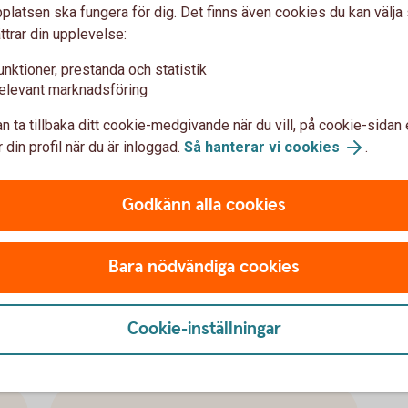
latsen ska fungera för dig. Det finns även cookies du kan välj
ttrar din upplevelse:
1039626136
Fler makroanalyser
unktioner, prestanda och statistik
elevant marknadsföring
Här finns snabbkommentarer på makrodata samt
n ta tillbaka ditt cookie-medgivande när du vill, på cookie-sidan 
vensk
kalendern som visar kommande veckas
 din profil när du är inloggad.
Så hanterar vi cookies
.
statistik.
Snabbkommentarer (Research Web)
Godkänn alla cookies
Kalendern (Research Web)
Bara nödvändiga cookies
Cookie-inställningar
analyser