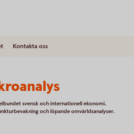
s
et
Kontakta oss
roanalys
lbundet svensk och internationell ekonomi.
junkturbevakning och löpande omvärldsanalyser.