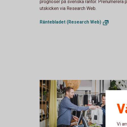
prognoser på svenska räntor. Prenumerera 
utskicken via Research Web.
Räntebladet (Research Web)
V
Vi an