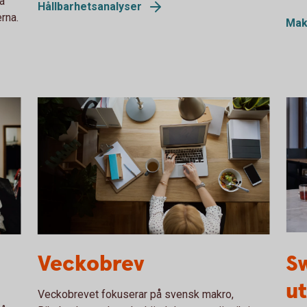
a
Hållbarhetsanalyser
rna.
Mak
Woman working on computer while eating a
Two 
Veckobrev
S
salad
ut
Veckobrevet fokuserar på svensk makro,