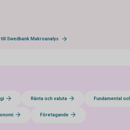
.
 till Swedbank Makroanalys
egi
Ränta och valuta
Fundamental och
konomi
Företagande