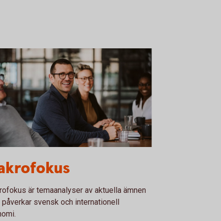
oup of people having a business meeting
akrofokus
ofokus är temaanalyser av aktuella ämnen
påverkar svensk och internationell
nomi.