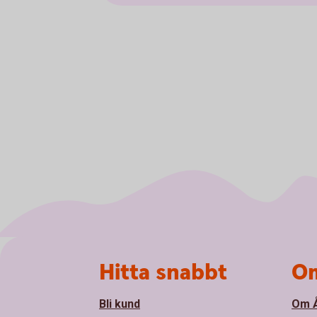
Sidfot
Hitta snabbt
Om
Bli kund
Om Å