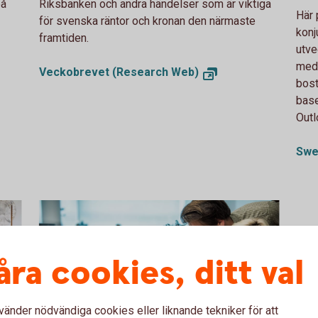
på
Riksbanken och andra händelser som är viktiga
Här 
för svenska räntor och kronan den närmaste
konj
framtiden.
utve
med 
Veckobrevet (Research Web)
bost
bas
Outl
Swe
åra cookies, ditt val
vänder nödvändiga cookies eller liknande tekniker för att