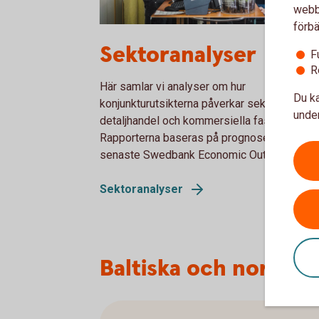
webbp
förbä
1152307970
Sektoranalyser
F
R
Här samlar vi analyser om hur
Du ka
konjunkturutsikterna påverkar sektorerna s
under
detaljhandel och kommersiella fastigheter.
Rapporterna baseras på prognoserna i den
senaste Swedbank Economic Outlook.
Sektoranalyser
Baltiska och norska 