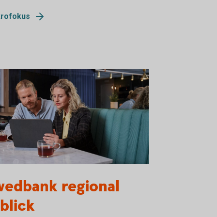
rofokus
people having a business meeting together
wedbank regional
blick