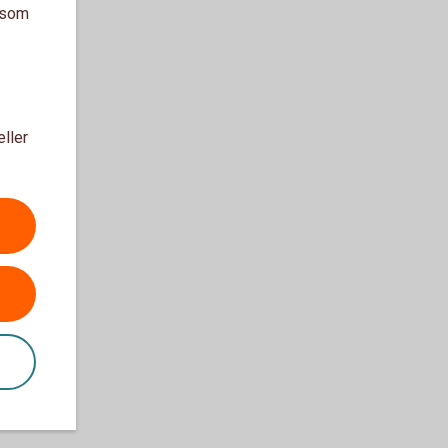
a som
eller