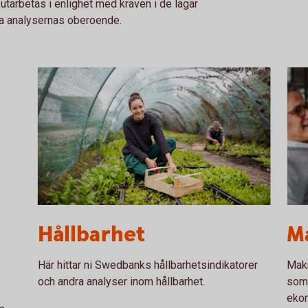
tarbetas i enlighet med kraven i de lagar
ja analysernas oberoende.
1185416623
A gr
Hållbarhet
M
Här hittar ni Swedbanks hållbarhetsindikatorer
Makr
och andra analyser inom hållbarhet.
som 
eko