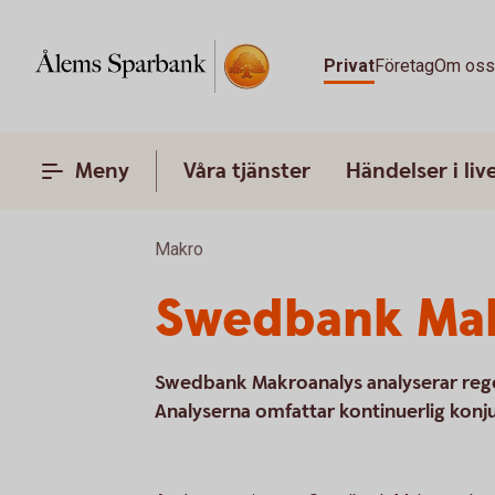
Privat
Företag
Om os
Meny
Våra tjänster
Händelser i liv
Makro
Swedbank Mak
Swedbank Makroanalys analyserar rege
Analyserna omfattar kontinuerlig kon