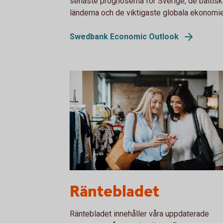
senaste prognoserna för Sverige, de baltisk
länderna och de viktigaste globala ekonomie
Swedbank Economic Outlook
1153620594
Räntebladet
Räntebladet innehåller våra uppdaterade