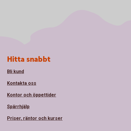
Sidfot
Hitta snabbt
Bli kund
Kontakta oss
Kontor och öppettider
Spärrhjälp
Priser, räntor och kurser