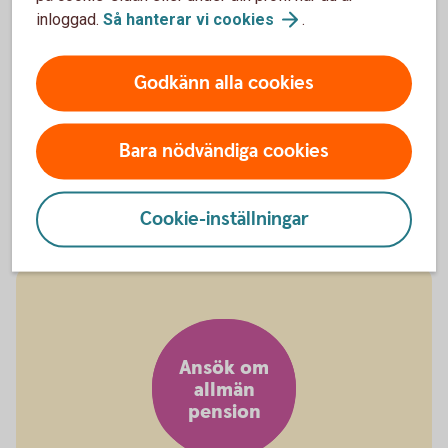
Varje år skickar Pensionsmyndigheten ut det orange
inloggad.
Så hanterar vi
cookies
.
kuvertet till dig. Det säger hur mycket du kan
förvänta dig att få i allmän pension och visar hur
mycket du hittills har tjänat ihop från staten.
Godkänn alla cookies
Orange kuvert
(pensionsmyndigheten.se)
Bara nödvändiga cookies
Orange kuvert – så förstår du
det
Cookie-inställningar
Ansök om
allmän
pension