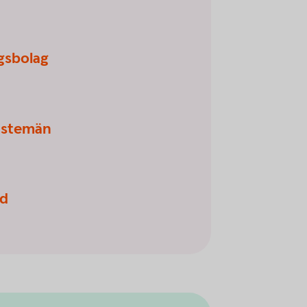
ngsbolag
änstemän
ld