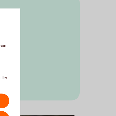
a som
eller