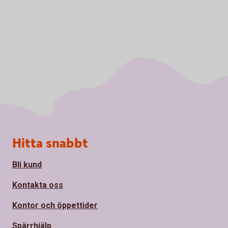
Sidfot
Hitta snabbt
Bli kund
Kontakta oss
Kontor och öppettider
Spärrhjälp