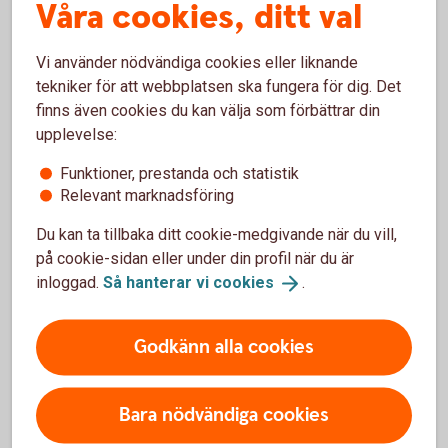
Våra cookies, ditt val
Hitta
bankkontor
Vi använder nödvändiga cookies eller liknande
tekniker för att webbplatsen ska fungera för dig. Det
finns även cookies du kan välja som förbättrar din
upplevelse:
Hantera din tjänstepension i
Funktioner, prestanda och statistik
Mina försäkringar
Relevant marknadsföring
Mina försäkringar är en portal där du kan se innehav,
Du kan ta tillbaka ditt cookie-medgivande när du vill,
byta fonder och ändra framtida insättningar för
på cookie-sidan eller under din profil när du är
sparandeförsäkringar i Swedbank Försäkring. Allt du
inloggad.
Så hanterar vi
cookies
.
behöver är ett Mobilt BankID, du behöver inte ha vår
internetbank eller app sedan innan.
Godkänn alla cookies
Logga in i Mina
försäkringar
Bara nödvändiga cookies