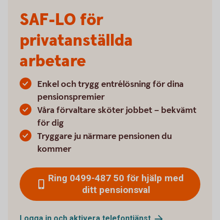
SAF-LO för
privatanställda
arbetare
Enkel och trygg entrélösning för dina
pensionspremier
Våra förvaltare sköter jobbet – bekvämt
för dig
Tryggare ju närmare pensionen du
kommer
Ring 0499-487 50 för hjälp med
ditt pensionsval
Logga in och aktivera
telefontjänst