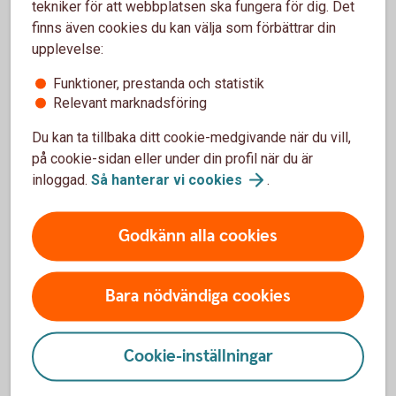
tekniker för att webbplatsen ska fungera för dig. Det
finns även cookies du kan välja som förbättrar din
upplevelse:
Funktioner, prestanda och statistik
Gör ditt pensionsval
Relevant marknadsföring
Läs mer om tjänstepension i försäkringsbranschen
Du kan ta tillbaka ditt cookie-medgivande när du vill,
och gör ditt val.
på cookie-sidan eller under din profil när du är
inloggad.
Så hanterar vi
cookies
.
Valcentralen
Godkänn alla cookies
Bara nödvändiga cookies
Vilket avtalsområde tillhör du?
Cookie-inställningar
Så placeras din tjänstepension