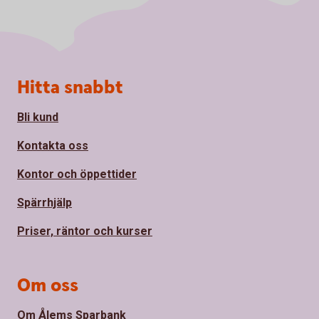
Sidfot
Hitta snabbt
Bli kund
Kontakta oss
Kontor och öppettider
Spärrhjälp
Priser, räntor och kurser
Om oss
Om Ålems Sparbank