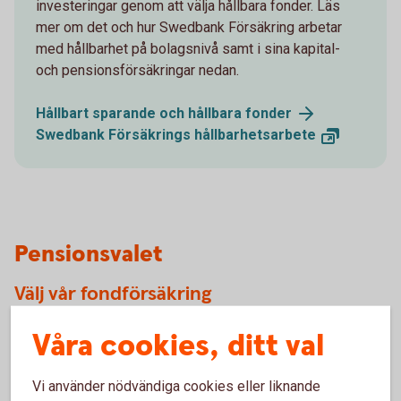
investeringar genom att välja hållbara fonder. Läs
mer om det och hur Swedbank Försäkring arbetar
med hållbarhet på bolagsnivå samt i sina kapital-
och pensionsförsäkringar nedan.
Hållbart sparande och hållbara
fonder
Swedbank Försäkrings
hållbarhetsarbete
Pensionsvalet
Välj vår fondförsäkring
Vi vill gärna hjälpa dig med pensionsvalet. Om du inte gör
Våra cookies, ditt val
ett val för din tjänstepension, placeras pengarna i en
traditionell pensionsförsäkring med obligatoriskt
Vi använder nödvändiga cookies eller liknande
familjeskydd men utan återbetalningsskydd, i Alecta.