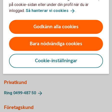
på cookie-sidan eller under din profil när du är
inloggad.
Så hanterar vi
cookies
.
Swedbank bloggar
Godkänn alla cookies
Följ våra bloggare inom
Swedbank
Bara nödvändiga cookies
Cookie-inställningar
Kontakta oss
Privatkund
Ring 0499-487
50
Företagskund