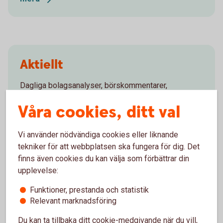
Aktiellt
Dagliga bolagsanalyser, börskommentarer,
aktierekommendationer, förvaltarkommentarer och
Våra cookies, ditt val
tips runt pension och privatekonomi.
Aktiellt
(swedbank-aktiellt.se)
Vi använder nödvändiga cookies eller liknande
tekniker för att webbplatsen ska fungera för dig. Det
finns även cookies du kan välja som förbättrar din
upplevelse:
Klimatranking
Funktioner, prestanda och statistik
Relevant marknadsföring
Frågor och
svar
Du kan ta tillbaka ditt cookie-medgivande när du vill,
Climetrics
bolagsranking