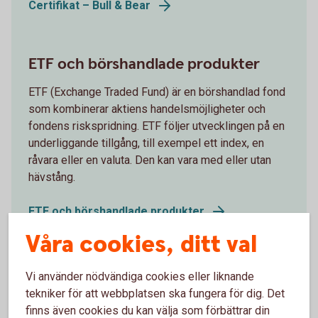
Certifikat – Bull & Bear
ETF och börshandlade produkter
ETF (Exchange Traded Fund) är en börshandlad fond
som kombinerar aktiens handelsmöjligheter och
fondens riskspridning. ETF följer utvecklingen på en
underliggande tillgång, till exempel ett index, en
råvara eller en valuta. Den kan vara med eller utan
hävstång.
ETF och börshandlade produkter
Våra cookies, ditt val
Obligationer och ränteplaceringar
Vi använder nödvändiga cookies eller liknande
tekniker för att webbplatsen ska fungera för dig. Det
En obligation är ett lån. Du lånar ut pengar till ett
finns även cookies du kan välja som förbättrar din
företag, eller staten, som utfärdat en obligation i