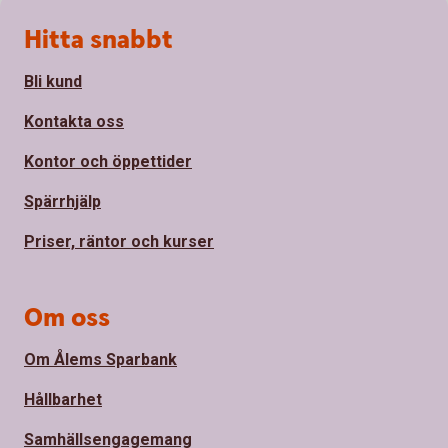
Sidfot
Hitta snabbt
Bli kund
Kontakta oss
Kontor och öppettider
Spärrhjälp
Priser, räntor och kurser
Om oss
Om Ålems Sparbank
Hållbarhet
Samhällsengagemang