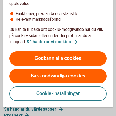
upplevelse:
stället för att låna pengar av en bank. Obligationer
handlas i procent av sitt ursprungliga värde. Det
Funktioner, prestanda och statistik
finns flera olika typer och du får avkastningen i form
Relevant marknadsföring
av ränta.
Du kan ta tillbaka ditt cookie-medgivande när du vill,
på cookie-sidan eller under din profil när du är
Obligationer och ränteplaceringar
inloggad.
Så hanterar vi cookies
.
Godkänn alla cookies
Mer information
Bara nödvändiga cookies
Fonder
Aktier
Cookie-inställningar
Investera i värdepapper - mer information
Våra värdepapperstjänster
Så handlar du värdepapper
Prospekt