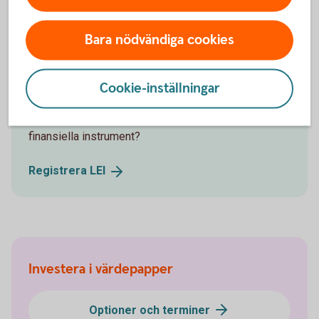
Bara nödvändiga cookies
LEI – Legal Entity Identifier
Cookie-inställningar
Handlar ert företag med värdepapper eller andra
finansiella instrument?
Registrera
LEI
Investera i värdepapper
Optioner och terminer