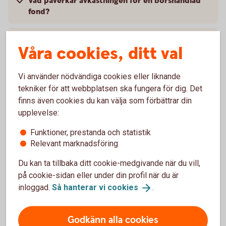
Vad påverkar avkastningen för en börshandlad
fond?
Hur handlar jag med placeringar som inte finns i
Våra cookies, ditt val
bankens erbjudande?
Vi använder nödvändiga cookies eller liknande
Går det att sälja om jag har placeringar från
andra leverantörer som inte finns med i bankens
tekniker för att webbplatsen ska fungera för dig. Det
erbjudande?
finns även cookies du kan välja som förbättrar din
upplevelse:
Funktioner, prestanda och statistik
Relevant marknadsföring
Kurser och
Du kan ta tillbaka ditt cookie-medgivande när du vill,
marknadsinformation
på cookie-sidan eller under din profil när du är
inloggad.
Så hanterar vi
cookies
.
Den svenska marknaden.
Godkänn alla cookies
Logga in för att se
börskurser