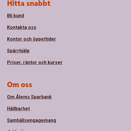
Sidfot
Hitta snabbt
Bli kund
Kontakta oss
Kontor och öppettider
Spärrhjälp
Priser, räntor och kurser
Om oss
Om Ålems Sparbank
Hållbarhet
Samhällsengagemang