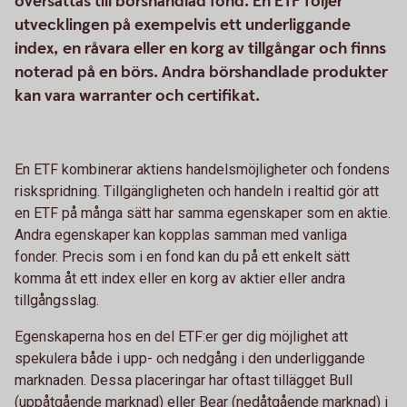
översättas till börshandlad fond. En ETF följer
utvecklingen på exempelvis ett underliggande
index, en råvara eller en korg av tillgångar och finns
noterad på en börs. Andra börshandlade produkter
kan vara warranter och certifikat.
En ETF kombinerar aktiens handelsmöjligheter och fondens
riskspridning. Tillgängligheten och handeln i realtid gör att
en ETF på många sätt har samma egenskaper som en aktie.
Andra egenskaper kan kopplas samman med vanliga
fonder. Precis som i en fond kan du på ett enkelt sätt
komma åt ett index eller en korg av aktier eller andra
tillgångsslag.
Egenskaperna hos en del ETF:er ger dig möjlighet att
spekulera både i upp- och nedgång i den underliggande
marknaden. Dessa placeringar har oftast tillägget Bull
(uppåtgående marknad) eller Bear (nedåtgående marknad) i