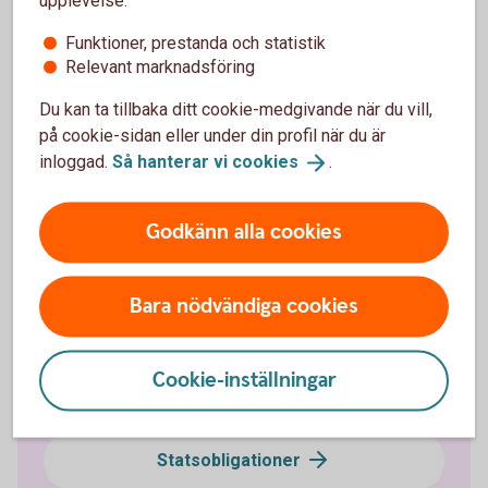
upplevelse:
Funktioner, prestanda och statistik
Relevant marknadsföring
Ränteplaceringar
Du kan ta tillbaka ditt cookie-medgivande när du vill,
på cookie-sidan eller under din profil när du är
Företagsobligationer
inloggad.
Så hanterar vi
cookies
.
Certifikat
Godkänn alla cookies
Bostadsobligationer
Bara nödvändiga cookies
Ränteterminer
Cookie-inställningar
FRA
Statsobligationer