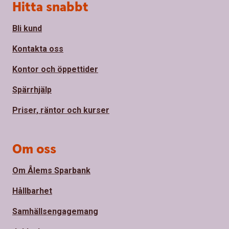
Sidfot
Hitta snabbt
Bli kund
Kontakta oss
Kontor och öppettider
Spärrhjälp
Priser, räntor och kurser
Om oss
Om Ålems Sparbank
Hållbarhet
Samhällsengagemang