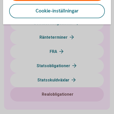
Certifikat
Cookie-inställningar
Bostadsobligationer
Ränteterminer
FRA
Statsobligationer
Statsskuldväxlar
Realobligationer