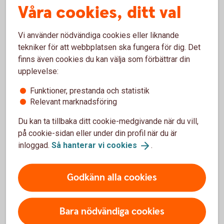
Våra cookies, ditt val
Vanliga frågor och svar om
Realobligationer
Vi använder nödvändiga cookies eller liknande
tekniker för att webbplatsen ska fungera för dig. Det
finns även cookies du kan välja som förbättrar din
Vem kan köpa realräntelån?
upplevelse:
Funktioner, prestanda och statistik
Vilken är lägsta placeringsvolymen?
Relevant marknadsföring
Du kan ta tillbaka ditt cookie-medgivande när du vill,
Vilka faciliteter behövs för att kunna handla?
på cookie-sidan eller under din profil när du är
inloggad.
Så hanterar vi
cookies
.
Godkänn alla cookies
Ränteplaceringar
Bara nödvändiga cookies
Företagsobligationer