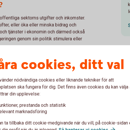
?
offentliga sektorns utgifter och inkomster.
fter, eller öka eller minska bidrag och
r och tjänster i ekonomin och därmed också
geringen genom sin politik stimulera eller
ka skatter och öka bidragen till hushållen.
åra cookies, ditt val
nerna, för att undvika att folk sägs upp.
isatorer, till exempel
aktivt politiskt beslut, vilket bidrar till att
vänder nödvändiga cookies eller liknande tekniker för att
latsen ska fungera för dig. Det finns även cookies du kan välj
ttrar din upplevelse:
ll?
unktioner, prestanda och statistik
elevant marknadsföring
r som ska finnas i en ekonomi och hur hög
n ta tillbaka ditt cookie-medgivande när du vill, på cookie-sidan 
e, har i uppdrag att sköta penningpolitiken,
 din profil när du är inloggad.
Så hanterar vi
cookies
.
nsk penningpolitik ska vara ett fast