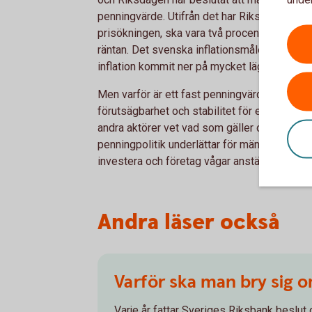
penningvärde. Utifrån det har Riksbanken bes
prisökningen, ska vara två procent per år, vi
räntan. Det svenska inflationsmålet införde
inflation kommit ner på mycket lägre nivåer ä
Men varför är ett fast penningvärde och en st
förutsägbarhet och stabilitet för ett lands e
andra aktörer vet vad som gäller och vågar ta
penningpolitik underlättar för människor och 
investera och företag vågar anställa.
Andra läser också
Varför ska man bry sig 
Varje år fattar Sveriges Riksbank beslut 