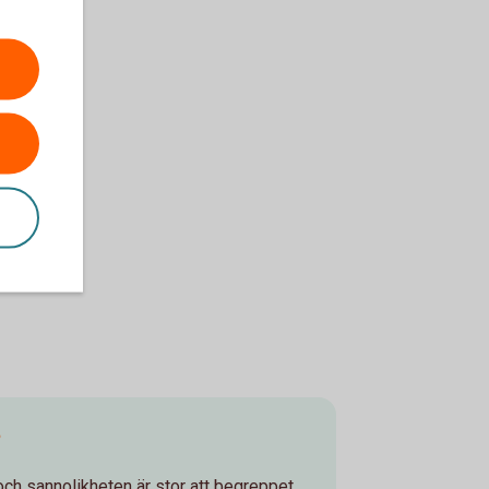
?
ch sannolikheten är stor att begreppet