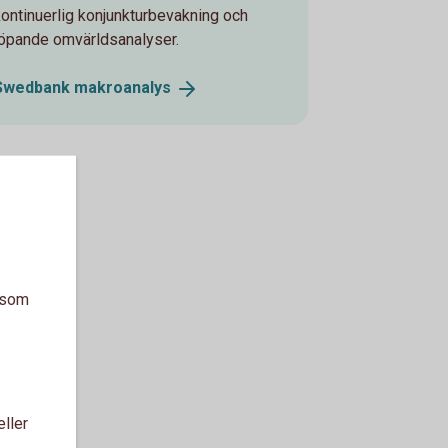
kontinuerlig konjunkturbevakning och
löpande omvärldsanalyser.
Swedbank
makroanalys
a som
eller