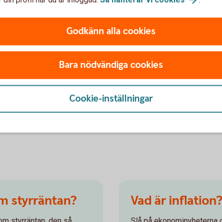
tämt att inflationen, den allmänna
lket man styr genom att höja eller sänka
Godkänn alla cookies
s 1993 och sedan det infördes har svensk
n tidigare.
Bara nödvändiga cookies
abil penningpolitik viktigt? Jo för att skapa
konomi, så att privatpersoner, företag och
 beslut för framtiden. En stabil
Cookie-inställningar
företag att ta beslut, så att de vågar
om styrräntan?
Vad är inflation
om styrräntan, den så
Slå på ekonominyheterna o