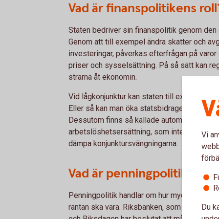
Vad är finanspolitikens roll
Staten bedriver sin finanspolitik genom den 
Genom att till exempel ändra skatter och avgi
investeringar, påverkas efterfrågan på varo
priser och sysselsättning. På så sätt kan re
strama åt ekonomin.
Vid lågkonjunktur kan staten till exempel sän
V
Eller så kan man öka statsbidragen till kommu
Dessutom finns så kallade automatiska stabil
arbetslöshetsersättning, som inte kräver något 
Vi an
dämpa konjunktursvängningarna.
webbp
förbä
Vad är penningpolitikens ro
F
R
Penningpolitik handlar om hur mycket penga
Du ka
räntan ska vara. Riksbanken, som är oberoend
under
och Riksdagen har beslutat att målet för sve