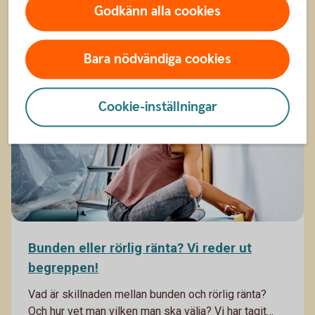
Genom att betala för årets rot- och rutarbeten före
Godkänn alla cookies
årsskiftet och få koll på avdrag, omfördelning av
9 okt. 2025
ränteutgifter och kvittningar av aktieaffärer kan du
förbättra din ekonomi.
Vardagsekonomi
Bara nödvändiga cookies
Cookie-inställningar
Bunden eller rörlig ränta? Vi reder ut
begreppen!
Vad är skillnaden mellan bunden och rörlig ränta?
Och hur vet man vilken man ska välja? Vi har tagit