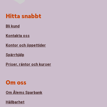
Sidfot
Hitta snabbt
Bli kund
Kontakta oss
Kontor och öppettider
Spärrhjälp
Priser, räntor och kurser
Om oss
Om Ålems Sparbank
Hållbarhet