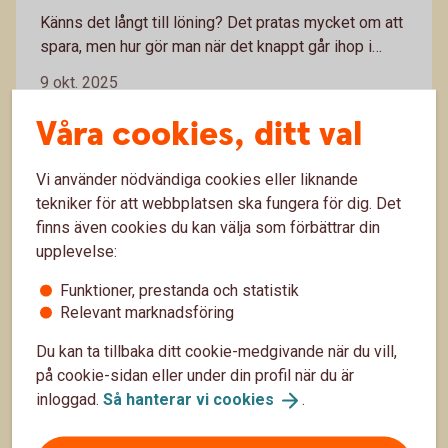
Känns det långt till löning? Det pratas mycket om att
spara, men hur gör man när det knappt går ihop i
vardagsekonomin? Lugn, det finns tips och trix som
9 okt. 2025
kan hjälpa dig att få nya mer ekonomiska vanor på
plats. Här får du våra bästa budgettips.
Vardagsekonomi
Budget
Våra cookies, ditt val
Vi använder nödvändiga cookies eller liknande
tekniker för att webbplatsen ska fungera för dig. Det
finns även cookies du kan välja som förbättrar din
upplevelse:
Funktioner, prestanda och statistik
Relevant marknadsföring
Du kan ta tillbaka ditt cookie-medgivande när du vill,
på cookie-sidan eller under din profil när du är
Tips inför årsskiftet
inloggad.
Så hanterar vi
cookies
.
Nu är det dags att se över ekonomin inför nästa år.