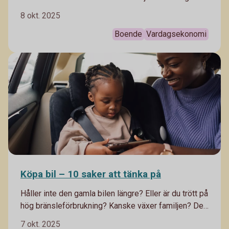
hjälp av vår privatekonom Arturo Arques som ska
8 okt. 2025
reda ut hur man kan tänka för att göra de bästa valen.
Boende
Vardagsekonomi
Köpa bil – 10 saker att tänka på
Håller inte den gamla bilen längre? Eller är du trött på
hög bränsleförbrukning? Kanske växer familjen? Det
kan finnas många anledningar till att du behöver en
7 okt. 2025