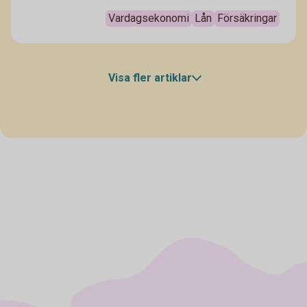
ny bil. Här är 10 saker att tänka på när du närmar dig
ett köp!
Vardagsekonomi
Lån
Försäkringar
Visa fler artiklar