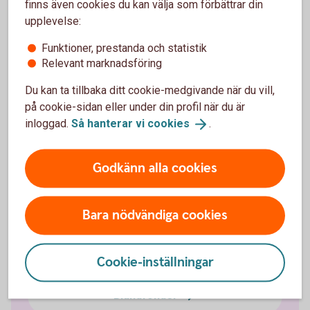
finns även cookies du kan välja som förbättrar din
Fondtyper - lär dig mer om olika typer av
fonder
upplevelse:
Fonder - börja
fondspara
Funktioner, prestanda och statistik
Relevant marknadsföring
Du kan ta tillbaka ditt cookie-medgivande när du vill,
Fondtyper
på cookie-sidan eller under din profil när du är
inloggad.
Så hanterar vi
cookies
.
Aktivt förvaltade fonder
Godkänn alla cookies
Indexfonder och indexnära fonder
Bara nödvändiga cookies
Räntefonder
Aktiefonder
Cookie-inställningar
Blandfonder