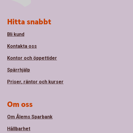
Sidfot
Hitta snabbt
Bli kund
Kontakta oss
Kontor och öppettider
Spärrhjälp
Priser, räntor och kurser
Om oss
Om Ålems Sparbank
Hållbarhet