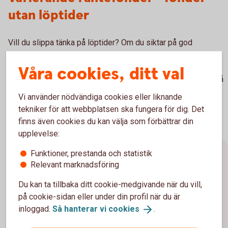
utan löptider
Vill du slippa tänka på löptider? Om du siktar på god
avkastning över tid och vill slippa bekymra dig över
börssvängningar och löptider kan så kallade varierande
Våra cookies, ditt val
räntefonder vara något för dig. Här väljer förvaltaren löptid på
placeringarna utifrån sin egen tro kring ränteutvecklingen
Vi använder nödvändiga cookies eller liknande
framöver.
tekniker för att webbplatsen ska fungera för dig. Det
finns även cookies du kan välja som förbättrar din
upplevelse:
Funktioner, prestanda och statistik
Förräntningstakt, duration och
Relevant marknadsföring
marknadsräntor
Du kan ta tillbaka ditt cookie-medgivande när du vill,
på cookie-sidan eller under din profil när du är
Förräntningstakt/avkastning
inloggad.
Så hanterar vi
cookies
.
Förräntningstakten (Yield to maturity) visar den