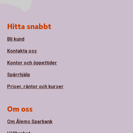
Sidfot
Hitta snabbt
Bli kund
Kontakta oss
Kontor och öppettider
Spärrhjälp
Priser, räntor och kurser
Om oss
Om Ålems Sparbank