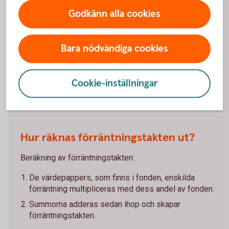
avkastning som räntefonden skulle få 12 månader
Godkänn alla cookies
framåt vid ett oförändrat ränteläge/oförändrade
marknadsräntor. Förräntningstakten uppdateras en
gång i månaden. I angivna förräntningstakter är alla
Bara nödvändiga cookies
avgifter redan dragna.
Cookie-inställningar
Förräntningstakten är på tapeten
(swedbank-aktiellt.se)
Hur räknas förräntningstakten ut?
Beräkning av förräntningstakten:
De värdepappers, som finns i fonden, enskilda
förräntning multipliceras med dess andel av fonden.
Summorna adderas sedan ihop och skapar
förräntningstakten.