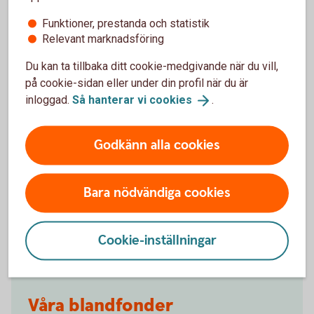
olika risknivå. Aktiedelens innehåll kan variera, men
investeringarna sker alltid i huvudsak i teman kopplade till
Funktioner, prestanda och statistik
megatrender som kommer att få stor påverkan på vårt
Relevant marknadsföring
samhälle.
Du kan ta tillbaka ditt cookie-medgivande när du vill,
på cookie-sidan eller under din profil när du är
Swedbank Robur Selection
(aktiellt-swedbank.se)
inloggad.
Så hanterar vi
cookies
.
Godkänn alla cookies
Bara nödvändiga cookies
Tips!
Cookie-inställningar
Våra blandfonder