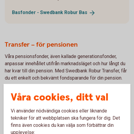
Basfonder - Swedbank Robur
Bas
Transfer – för pensionen
Våra pensionsfonder, även kallade generationsfonder,
anpassar innehållet utifrån marknadsläget och hur långt du
har kvar till din pension. Med Swedbank Robur Transfer, får
du ett enkelt och bekvämt fondsparande för din pension.
Pensionsfonder - Swedbank Robur
Transfer
Våra cookies, ditt val
Vi använder nödvändiga cookies eller liknande
Megatrender med Selection
tekniker för att webbplatsen ska fungera för dig. Det
finns även cookies du kan välja som förbättrar din
Swedbank Robur Selection är globala blandfonder med
upplevelse: