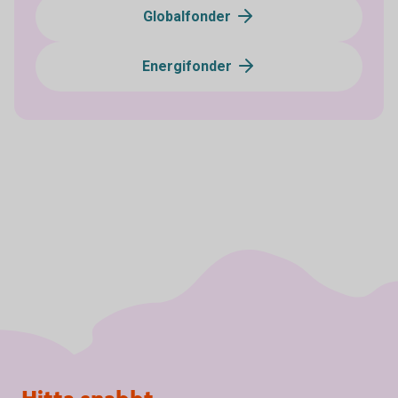
Globalfonder
Energifonder
Sidfot